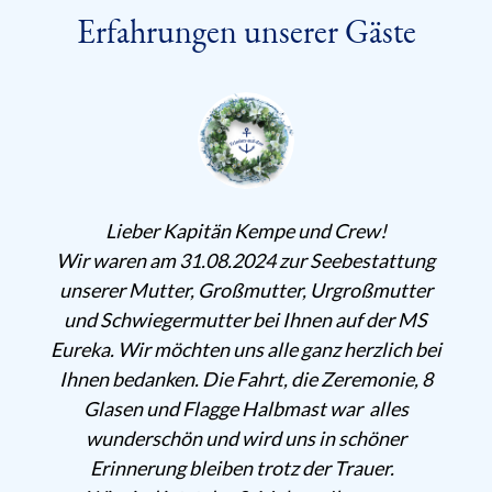
Erfahrungen unserer Gäste
ber Kapitän Kempe und Crew!
Zusammen mit
n am 31.08.2024 zur Seebestattung
der MS Ruga
Mutter, Großmutter, Urgroßmutter
Mutter in der
wiegermutter bei Ihnen auf der MS
war wunders
ir möchten uns alle ganz herzlich bei
bessere Betre
danken. Die Fahrt, die Zeremonie, 8
des Kapitäns 
n und Flagge Halbmast war alles
wünschen kö
rschön und wird uns in schöner
würde e
erung bleiben trotz der Trauer.
Seebestat